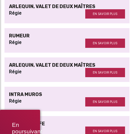
ARLEQUIN, VALET DE DEUX MAÎTRES
Régie
EN SAVOIR PLUS
RUMEUR
Régie
EN SAVOIR PLUS
ARLEQUIN, VALET DE DEUX MAÎTRES
Régie
EN SAVOIR PLUS
INTRA MUROS
Régie
EN SAVOIR PLUS
A GERMAN LIFE
En
Régie
poursuivant
EN SAVOIR PLUS