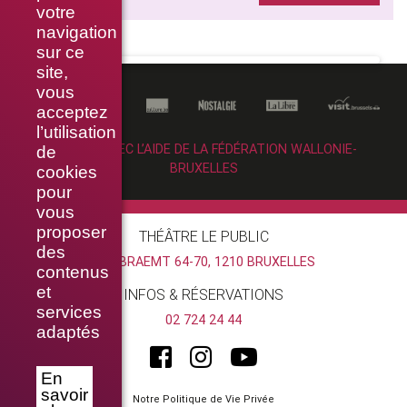
votre
navigation
sur ce
site,
vous
acceptez
l’utilisation
RÉALISÉ AVEC L’AIDE DE LA FÉDÉRATION WALLONIE-
de
BRUXELLES
cookies
pour
vous
proposer
THÉÂTRE LE PUBLIC
des
RUE BRAEMT 64-70, 1210 BRUXELLES
contenus
et
INFOS & RÉSERVATIONS
services
02 724 24 44
adaptés
En
savoir
Notre Politique de Vie Privée