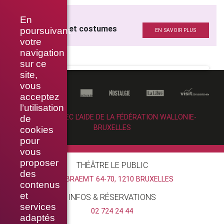
SKYLIGHT
En
Scénographie et costumes
poursuivant
EN SAVOIR PLUS
votre
navigation
sur ce
site,
vous
acceptez
l’utilisation
RÉALISÉ AVEC L’AIDE DE LA FÉDÉRATION WALLONIE-
de
BRUXELLES
cookies
pour
vous
proposer
THÉÂTRE LE PUBLIC
des
RUE BRAEMT 64-70, 1210 BRUXELLES
contenus
et
INFOS & RÉSERVATIONS
services
02 724 24 44
adaptés