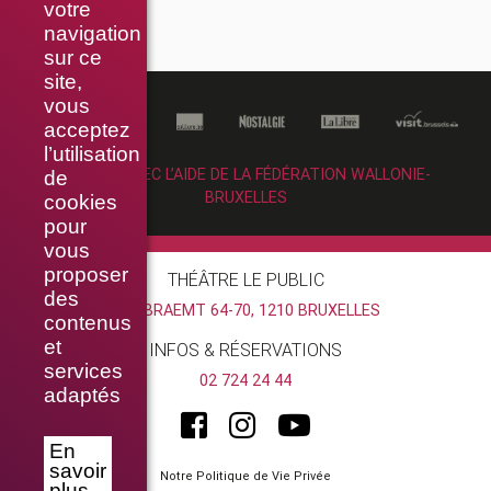
votre
navigation
sur ce
site,
vous
acceptez
l’utilisation
RÉALISÉ AVEC L’AIDE DE LA FÉDÉRATION WALLONIE-
de
BRUXELLES
cookies
pour
vous
proposer
THÉÂTRE LE PUBLIC
des
RUE BRAEMT 64-70, 1210 BRUXELLES
contenus
et
INFOS & RÉSERVATIONS
services
02 724 24 44
adaptés
En
savoir
Notre Politique de Vie Privée
plus