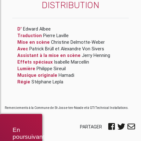
DISTRIBUTION
D'
Edward Albee
Traduction
Pierre Laville
Mise en scène
Christine Delmotte-Weber
Avec
Patrick Brüll
et
Alexandre Von Sivers
Assistant à la mise en scène
Jerry Henning
Effets spéciaux
Isabelle Marcellin
Lumière
Philippe Sireuil
Musique originale
Hamadi
Régie
Stéphane Lepla
Remerciements à la Commune de St-Josse-ten-Noode et à GTI Technical Installations.
PARTAGER
En
poursuivant