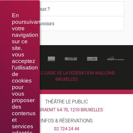
Le saviez-vous ?
En
poursuivant
Offres et concours
votre
navigation
sur ce
site,
vous
acceptez
l’utilisation
RÉALISÉ AVEC L’AIDE DE LA FÉDÉRATION WALLONIE-
de
BRUXELLES
cookies
pour
vous
proposer
THÉÂTRE LE PUBLIC
des
RUE BRAEMT 64-70, 1210 BRUXELLES
contenus
et
INFOS & RÉSERVATIONS
services
02 724 24 44
adaptés