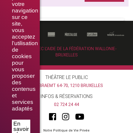
votre
navigation
sur ce
site,
vous
acceptez
l’utilisation
RÉALISÉ AVEC L’AIDE DE LA FÉDÉRATION WALLONIE-
de
BRUXELLES
cookies
pour
vous
proposer
THÉÂTRE LE PUBLIC
des
RUE BRAEMT 64-70, 1210 BRUXELLES
contenus
et
INFOS & RÉSERVATIONS
services
02 724 24 44
adaptés
En
savoir
Notre Politique de Vie Privée