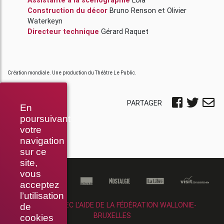
Construction du décor
Bruno Renson
et
Olivier
Waterkeyn
Directeur technique
Gérard Raquet
Création mondiale. Une production du Théâtre Le Public.
PARTAGER
En
poursuivant
votre
navigation
sur ce
site,
vous
acceptez
l’utilisation
RÉALISÉ AVEC L’AIDE DE LA FÉDÉRATION WALLONIE-
de
BRUXELLES
cookies