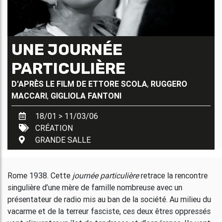
UNE JOURNÉE
PARTICULIÈRE
D'APRÈS LE FILM DE
ETTORE SCOLA
,
RUGGERO
MACCARI
,
GIGLIOLA FANTONI
18/01 > 11/03/06
CRÉATION
GRANDE SALLE
Rome 1938. Cette
journée particulière
retrace la rencontre
singulière d’une mère de famille nombreuse avec un
présentateur de radio mis au ban de la société. Au milieu du
vacarme et de la terreur fasciste, ces deux êtres oppressés