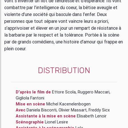
vont s’inventer un îlot de tendresse et d’espérance. Ils vont
combattre par l’intelligence du coeur, la bêtise aveugle et
violente d’une société qui bascule dans l’enfer. Deux
personnes que tout sépare vont vaincre leurs a priori,
s’apprivoiser et élever en un jour un rempart de résistance à
la barbarie par le respect et la tolérance. Portée à la scène
par de grands comédiens, une histoire d’amour qui frappe en
plein coeur.
DISTRIBUTION
D'après le film de
Ettore Scola
,
Ruggero Maccari
,
Gigliola Fantoni
Mise en scène
Michel Kacenelenbogen
Avec
Daniela Bisconti
,
Olivier Massart
,
Freddy Sicx
Assistante à la mise en scène
Elisabeth Lenoir
Scénographie
Lionel Lesire
Assistante à la scénographie
Lola