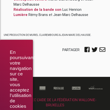
Marc Delhausse
Réalisation de la bande son
Luc Henrion
Lumière
Rémy Brans
et
Jean-Marc Delhausse
UNE PRODUCTION DE MURIEL CLAIREMBOURG & JEAN-MARC DELHAUSSE.
PARTAGER
En
poursuivant
votre
navigation
sur ce
site,
vous
acceptez
l’utilisation
RÉALISÉ AVEC L’AIDE DE LA FÉDÉRATION WALLONIE-
de
BRUXELLES
cookies