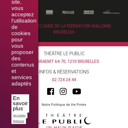
site,
vous
acceptez
l’utilisation
RÉALISÉ AVEC L’AIDE DE LA FÉDÉRATION WALLONIE-
de
BRUXELLES
cookies
pour
vous
proposer
THÉÂTRE LE PUBLIC
des
RUE BRAEMT 64-70, 1210 BRUXELLES
contenus
et
INFOS & RÉSERVATIONS
services
02 724 24 44
adaptés
En
savoir
Notre Politique de Vie Privée
plus
Accepter
Refuser