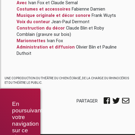
Avec
Ivan Fox
et
Claude Semal
Costumes et accessoires
Fabienne Damien
Musique originale et décor sonore
Frank Wuyts
Voix du conteur
Jean-Paul Dermont
Construction du décor
Claude Blin
et
Roby
Comblain
(gravure sur bois)
Marionnettes
Ivan Fox
Administration et diffusion
Olivier Blin
et
Pauline
Duthoit
UNE COPRODUCTION DU THÉÂTRE DU CHIEN ÉCRASÉ, DE LA CHARGE DU RHINOCÉROS
ET DU THÉÂTRE LE PUBLIC.
PARTAGER
En
poursuivant
votre
navigation
sur ce