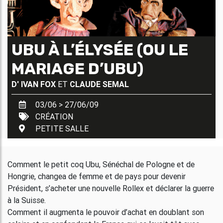
UBU À L’ÉLYSÉE (OU LE
MARIAGE D’UBU)
D'
IVAN FOX
ET
CLAUDE SEMAL
03/06 > 27/06/09
CRÉATION
PETITE SALLE
Comment le petit coq Ubu, Sénéchal de Pologne et de
Hongrie, changea de femme et de pays pour devenir
Président, s’acheter une nouvelle Rollex et déclarer la guerre
à la Suisse.
Comment il augmenta le pouvoir d’achat en doublant son