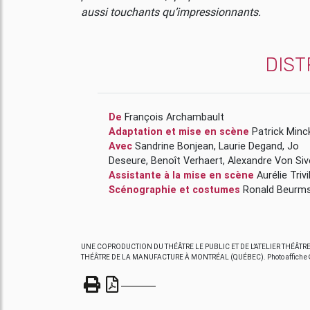
aussi touchants qu’impressionnants.
DIST
De
François Archambault
Adaptation et mise en scène
Patrick Minc
Avec
Sandrine Bonjean
,
Laurie Degand
,
Jo
Deseure
,
Benoît Verhaert
,
Alexandre Von 
Assistante à la mise en scène
Aurélie Tri
Scénographie et costumes
Ronald Beurm
UNE COPRODUCTION DU THÉÂTRE LE PUBLIC ET DE L’ATELIER THÉÂTRE 
THÉÂTRE DE LA MANUFACTURE À MONTRÉAL (QUÉBEC). Photo affiche © Sa