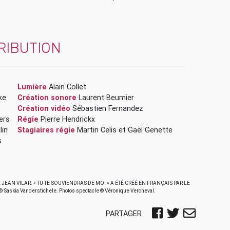
RIBUTION
Lumière
Alain Collet
ke
Création sonore
Laurent Beumier
Création vidéo
Sébastien Fernandez
Sivers
Régie
Pierre Hendrickx
villin
Stagiaires régie
Martin Celis
et
Gaël Genette
s
JEAN VILAR. « TU TE SOUVIENDRAS DE MOI » A ÉTÉ CRÉÉ EN FRANÇAIS PAR LE
skia Vanderstichele. Photos spectacle © Véronique Vercheval.
PARTAGER