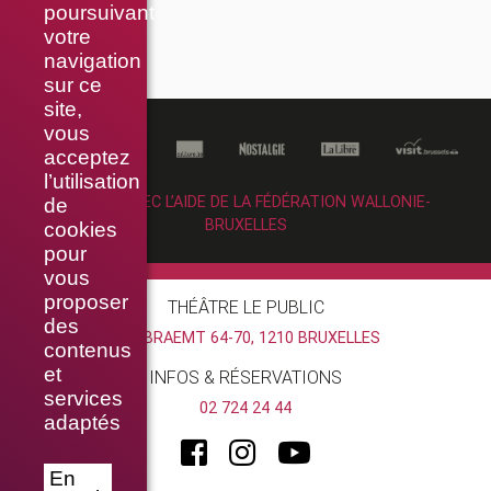
poursuivant
votre
navigation
sur ce
site,
vous
acceptez
l’utilisation
RÉALISÉ AVEC L’AIDE DE LA FÉDÉRATION WALLONIE-
de
BRUXELLES
cookies
pour
vous
proposer
THÉÂTRE LE PUBLIC
des
RUE BRAEMT 64-70, 1210 BRUXELLES
contenus
et
INFOS & RÉSERVATIONS
services
02 724 24 44
adaptés
En