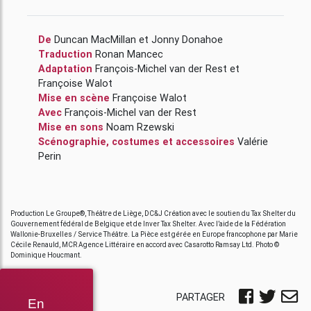
De
Duncan MacMillan
et
Jonny Donahoe
Traduction
Ronan Mancec
Adaptation
François-Michel van der Rest
et
Françoise Walot
Mise en scène
Françoise Walot
Avec
François-Michel van der Rest
Mise en sons
Noam Rzewski
Scénographie, costumes et accessoires
Valérie
Perin
Production Le Groupe®, Théâtre de Liège, DC&J Création avec le soutien du Tax Shelter du
Gouvernement fédéral de Belgique et de Inver Tax Shelter. Avec l’aide de la Fédération
Wallonie-Bruxelles / Service Théâtre. La Pièce est gérée en Europe francophone par Marie
Cécile Renauld, MCR Agence Littéraire en accord avec Casarotto Ramsay Ltd. Photo ©
Dominique Houcmant.
PARTAGER
En