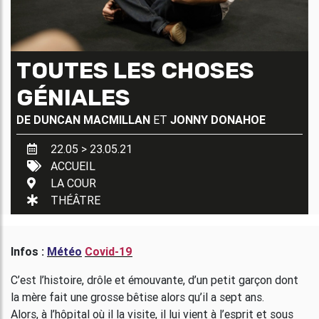
TOUTES LES CHOSES
GÉNIALES
DE
DUNCAN MACMILLAN
ET
JONNY DONAHOE
22.05 > 23.05.21
ACCUEIL
LA COUR
THÉÂTRE
Infos :
Météo
Covid-19
C’est l’histoire, drôle et émouvante, d’un petit garçon dont
la mère fait une grosse bêtise alors qu’il a sept ans.
Alors, à l’hôpital où il la visite, il lui vient à l’esprit et sous