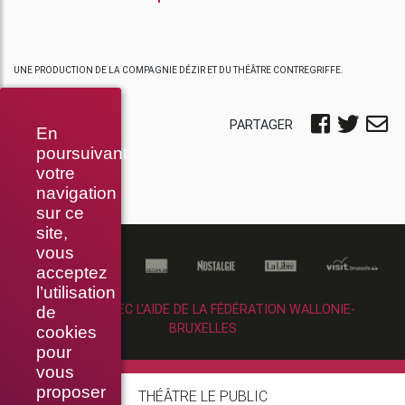
UNE PRODUCTION DE LA COMPAGNIE DÉZIR ET DU THÉÂTRE CONTREGRIFFE.
PARTAGER
En
poursuivant
votre
navigation
sur ce
site,
vous
acceptez
l’utilisation
RÉALISÉ AVEC L’AIDE DE LA FÉDÉRATION WALLONIE-
de
BRUXELLES
cookies
pour
vous
proposer
THÉÂTRE LE PUBLIC