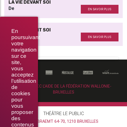
LA VIE DEVANT SOI
De
EN SAVOIR PLUS
LA VIE DEVANT SOI
En
De
poursuivant
EN SAVOIR PLUS
votre
navigation
sur ce
site,
vous
acceptez
l’utilisation
RÉALISÉ AVEC L’AIDE DE LA FÉDÉRATION WALLONIE-
de
BRUXELLES
cookies
pour
vous
proposer
THÉÂTRE LE PUBLIC
des
RUE BRAEMT 64-70, 1210 BRUXELLES
contenus