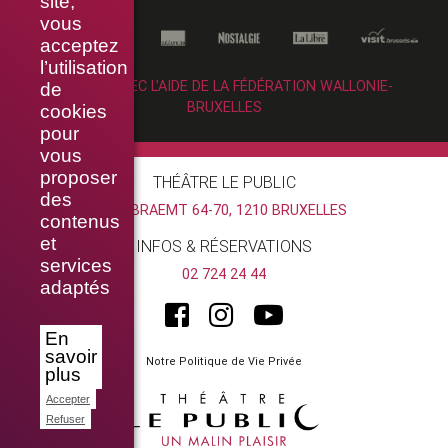
site,
vous
acceptez
l’utilisation
RÉALISÉ AVEC L’AIDE DE LA FÉDÉRATION WALLONIE-
de
BRUXELLES
cookies
pour
vous
proposer
THÉÂTRE LE PUBLIC
des
RUE BRAEMT 64-70, 1210 BRUXELLES
contenus
et
INFOS & RÉSERVATIONS
services
02 724 24 44
adaptés
En
savoir
Notre Politique de Vie Privée
plus
Accepter
Refuser