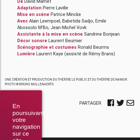
De
David Mamet
Adaptation
Pierre Laville
Mise en scène
Patrice Mincke
Avec
Alain Leempoel
,
Babetida Sadjo
,
Emile
Abossolo M'Bo
,
Jean-Michel Vovk
Assistante à la mise en scène
Sandrine Bonjean
Décor sonore
Laurent Beumier
Scénographie et costumes
Ronald Beurms
Lumière
Laurent Kaye
(assisté de Rémy Brans)
UNE CRÉATION ET PRODUCTION DU THÉÂTRE LE PUBLIC ET DU THÉÂTRE DE NAMUR.
PHOTO © BRUNO MULLENAERTS.
PARTAGER
En
poursuivant
votre
navigation
sur ce