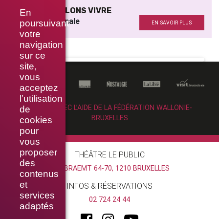
SI NOUS VOULONS VIVRE
En
Musique originale
poursuivant
EN SAVOIR PLUS
votre
navigation
sur ce
site,
vous
acceptez
l’utilisation
RÉALISÉ AVEC L’AIDE DE LA FÉDÉRATION WALLONIE-
de
BRUXELLES
cookies
pour
vous
proposer
THÉÂTRE LE PUBLIC
des
RUE BRAEMT 64-70, 1210 BRUXELLES
contenus
et
INFOS & RÉSERVATIONS
services
02 724 24 44
adaptés