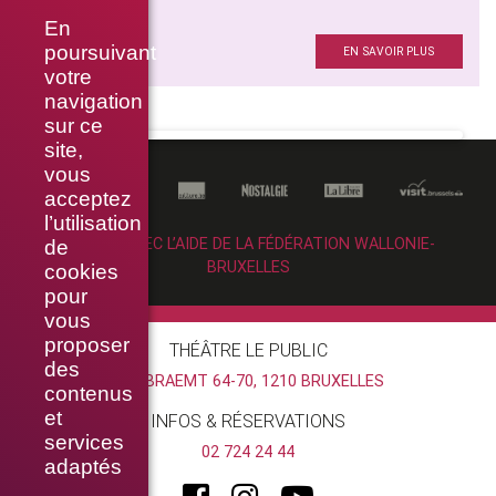
SHERPA
En
Lumière
poursuivant
EN SAVOIR PLUS
votre
navigation
sur ce
site,
vous
acceptez
l’utilisation
RÉALISÉ AVEC L’AIDE DE LA FÉDÉRATION WALLONIE-
de
BRUXELLES
cookies
pour
vous
proposer
THÉÂTRE LE PUBLIC
des
RUE BRAEMT 64-70, 1210 BRUXELLES
contenus
et
INFOS & RÉSERVATIONS
services
02 724 24 44
adaptés