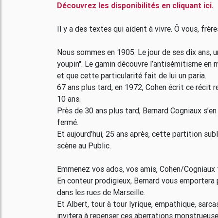
Découvrez les disponibilités
en cliquant ici
.
Il y a des textes qui aident à vivre. Ô vous, frèr
Nous sommes en 1905. Le jour de ses dix ans, u
youpin". Le gamin découvre l’antisémitisme en mê
et que cette particularité fait de lui un paria.
67 ans plus tard, en 1972, Cohen écrit ce récit r
10 ans.
Près de 30 ans plus tard, Bernard Cogniaux s’en
fermé.
Et aujourd’hui, 25 ans après, cette partition sub
scène au Public.
Emmenez vos ados, vos amis, Cohen/Cogniaux f
En conteur prodigieux, Bernard vous emportera pa
dans les rues de Marseille.
Et Albert, tour à tour lyrique, empathique, sarca
invitera à repenser ces aberrations monstrueuse