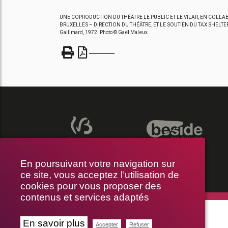
UNE COPRODUCTION DU THÉÂTRE LE PUBLIC ET LE VILAR, EN COLLAB
BRUXELLES – DIRECTION DU THÉÂTRE, ET LE SOUTIEN DU TAX SHELTER DE
Gallimard, 1972. Photo © Gaël Maleux
En poursuivant votre navigation sur
ce site, vous acceptez l’utilisation de
cookies pour vous proposer des
contenus et services adaptés
THÉÂTRE LE PUBLIC
En savoir plus
Accepter
Refuser
RUE BRAEMT 64-70, 1210 BRUXELLES