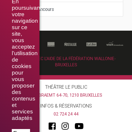
En
poursuivant
Offres et concours
votre
navigation
sur ce
site,
vous
acceptez
l’utilisation
RÉALISÉ AVEC L’AIDE DE LA FÉDÉRATION WALLONIE-
de
BRUXELLES
cookies
pour
vous
proposer
THÉÂTRE LE PUBLIC
des
RUE BRAEMT 64-70, 1210 BRUXELLES
contenus
et
INFOS & RÉSERVATIONS
services
02 724 24 44
adaptés