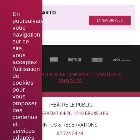
ANDRÉ DEL SARTO
En
Mise en scène
poursuivant
EN SAVOIR PLUS
votre
navigation
sur ce
site,
vous
acceptez
l’utilisation
RÉALISÉ AVEC L’AIDE DE LA FÉDÉRATION WALLONIE-
de
BRUXELLES
cookies
pour
vous
proposer
THÉÂTRE LE PUBLIC
des
RUE BRAEMT 64-70, 1210 BRUXELLES
contenus
et
INFOS & RÉSERVATIONS
services
02 724 24 44
adaptés