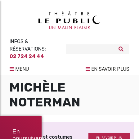
INFOS &
RÉSERVATIONS:
02 724 24 44
MENU
EN SAVOIR PLUS
MICHÈLE
NOTERMAN
LE LIMIER
En
Scénographie et costumes
poursuivant
EN SAVOIR PLUS