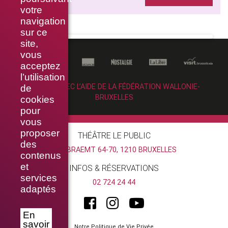
votre
navigation
sur ce
site,
vous
acceptez
l’utilisation
RÉALISÉ AVEC L’AIDE DE LA FÉDÉRATION WALLONIE-
de
BRUXELLES
cookies
pour
vous
proposer
THÉÂTRE LE PUBLIC
des
RUE BRAEMT 64-70, 1210 BRUXELLES
contenus
et
INFOS & RÉSERVATIONS
services
02 724 24 44
adaptés
En
savoir
Notre Politique de Vie Privée