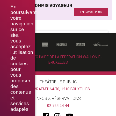
MORT D’UN COMMIS VOYAGEUR
En
Vidéo
poursuivant
EN SAVOIR PLUS
votre
navigation
sur ce
site,
vous
acceptez
l’utilisation
RÉALISÉ AVEC L’AIDE DE LA FÉDÉRATION WALLONIE-
de
BRUXELLES
cookies
pour
vous
proposer
THÉÂTRE LE PUBLIC
des
RUE BRAEMT 64-70, 1210 BRUXELLES
contenus
et
INFOS & RÉSERVATIONS
services
02 724 24 44
adaptés