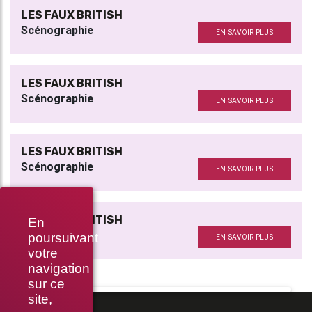
LES FAUX BRITISH
Scénographie
EN SAVOIR PLUS
LES FAUX BRITISH
Scénographie
EN SAVOIR PLUS
LES FAUX BRITISH
Scénographie
EN SAVOIR PLUS
LES FAUX BRITISH
En
Scénographie
poursuivant
EN SAVOIR PLUS
votre
navigation
sur ce
site,