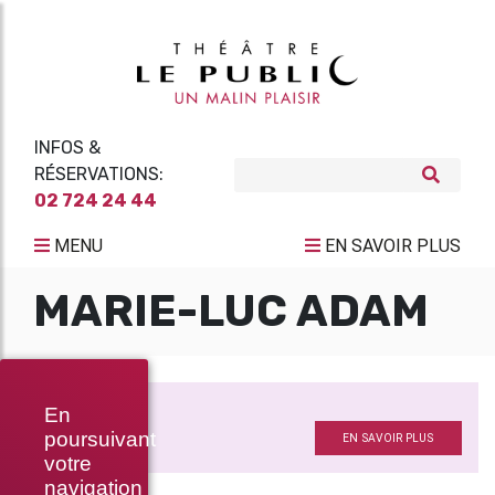
INFOS &
RÉSERVATIONS:
02 724 24 44
MENU
EN SAVOIR PLUS
MARIE-LUC ADAM
MISSING
En
Chœur
poursuivant
EN SAVOIR PLUS
votre
navigation