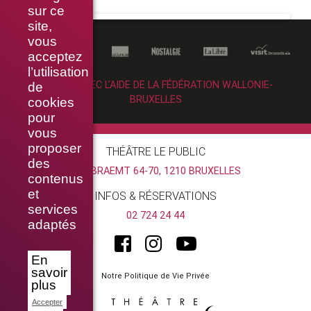
sur ce
site,
vous
acceptez
l’utilisation
RÉALISÉ AVEC L’AIDE DE LA FÉDÉRATION WALLONIE-
de
BRUXELLES
cookies
pour
vous
proposer
THÉÂTRE LE PUBLIC
des
RUE BRAEMT 64-70, 1210 BRUXELLES
contenus
et
INFOS & RÉSERVATIONS
services
02 724 24 44
adaptés
En
savoir
Notre Politique de Vie Privée
plus
Accepter