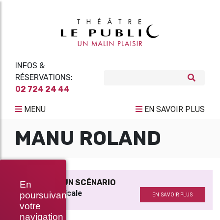
INFOS &
RÉSERVATIONS:
02 724 24 44
MENU
EN SAVOIR PLUS
MANU ROLAND
JOURNAL D’UN SCÉNARIO
En
Création musicale
poursuivant
EN SAVOIR PLUS
votre
navigation