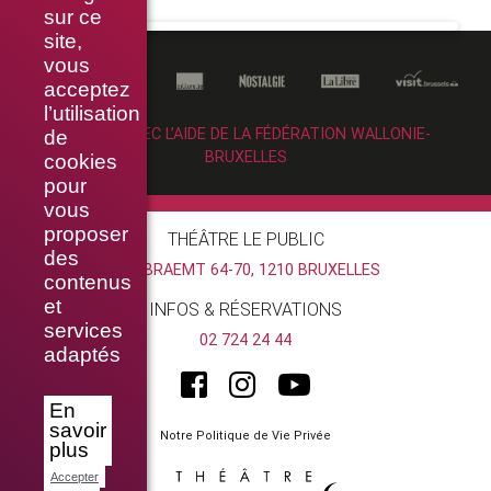
sur ce
site,
vous
acceptez
l’utilisation
RÉALISÉ AVEC L’AIDE DE LA FÉDÉRATION WALLONIE-
de
BRUXELLES
cookies
pour
vous
proposer
THÉÂTRE LE PUBLIC
des
RUE BRAEMT 64-70, 1210 BRUXELLES
contenus
et
INFOS & RÉSERVATIONS
services
02 724 24 44
adaptés
En
savoir
Notre Politique de Vie Privée
plus
Accepter