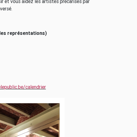
r et vous aidez les artistes précarisés par
versé.
 des représentations)
lepublic.be/calendrier