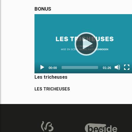
BONUS
Video
Player
00:00
01:26
Les tricheuses
LES TRICHEUSES