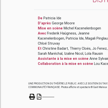
De
Patricia Ide
D’après
George Moore
Mise en scène
Michel Kacenelenbogen
Avec
Frederik Haùgness
,
Jeanne
Kacenelenbogen
,
Patricia Ide
,
Magali Pingla
Chloé Struvay
Et
Christine Badart
,
Thierry Cloës
,
Jo Fenez
,
Sarah Maréchal
,
Izaline Nicol
,
Lola Rausin
Assistante à la mise en scène
Anne Sylva
Collaboration à la mise en scène
Lou Kac
UNE PRODUCTION DU THÉÂTRE LE PUBLIC. AVEC LE SOUTIEN DU TAX S
COMMUNAUTÉ FRANÇAISE. Photos affiche et spectacle © Gaël Maleux