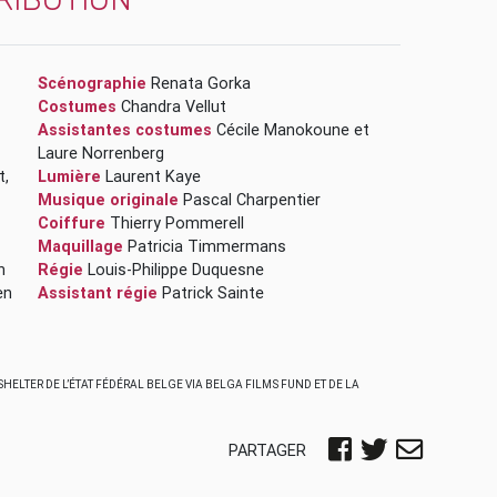
Scénographie
Renata Gorka
Costumes
Chandra Vellut
Assistantes costumes
Cécile Manokoune
et
Laure Norrenberg
ut
,
Lumière
Laurent Kaye
Musique originale
Pascal Charpentier
Coiffure
Thierry Pommerell
Maquillage
Patricia Timmermans
in
Régie
Louis-Philippe Duquesne
en
Assistant régie
Patrick Sainte
HELTER DE L’ÉTAT FÉDÉRAL BELGE VIA BELGA FILMS FUND ET DE LA
PARTAGER