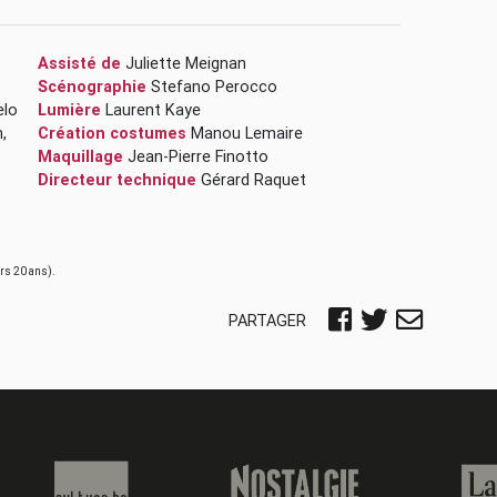
Assisté de
Juliette Meignan
Scénographie
Stefano Perocco
elo
Lumière
Laurent Kaye
n
,
Création costumes
Manou Lemaire
Maquillage
Jean-Pierre Finotto
Directeur technique
Gérard Raquet
urs 20 ans).
PARTAGER