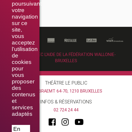
poursuivant
votre
navigation
sur ce
site,
vous
acceptez
l’utilisation
RÉALISÉ AVEC L’AIDE DE LA FÉDÉRATION WALLONIE-
de
BRUXELLES
cookies
pour
vous
proposer
THÉÂTRE LE PUBLIC
des
RUE BRAEMT 64-70, 1210 BRUXELLES
contenus
et
INFOS & RÉSERVATIONS
services
02 724 24 44
adaptés
En