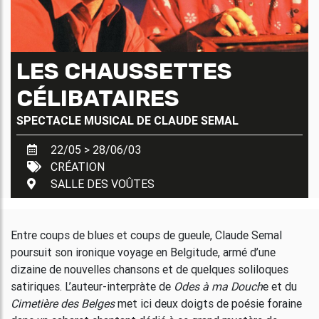
LES CHAUSSETTES
CÉLIBATAIRES
SPECTACLE MUSICAL DE
CLAUDE SEMAL
22/05 > 28/06/03
CRÉATION
SALLE DES VOÛTES
Entre coups de blues et coups de gueule, Claude Semal
poursuit son ironique voyage en Belgitude, armé d’une
dizaine de nouvelles chansons et de quelques soliloques
satiriques. L’auteur-interpràte de
Odes à ma Douch
e et du
Cimetière des Belges
met ici deux doigts de poésie foraine