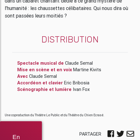
dans un cabaret chantant dédié à ce grand mystère de
l’humanité : les chaussettes célibataires. Qui nous dira où
sont passées leurs moitiés ?
DISTRIBUTION
Spectacle musical de
Claude Semal
Mise en scène et en voix
Martine Kivits
Avec
Claude Semal
Accordéon et clavier
Eric Bribosia
Scénographie et lumière
Ivan Fox
Une coproduction du Théâtre Le Public et du Théâtre du Chien Ecrasé.
PARTAGER
En