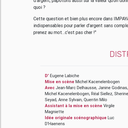
d’argent, papotons aussi sur la valeur qu’on do
quoi ?
Cette question et bien plus encore dans IMPAYA
indispensables pour parler d’argent sans comple
prenez au mot…c’est pas cher !"
DIST
D'
Eugene Labiche
Mise en scène
Michel Kacenelenbogen
Avec
Jean-Marc Delhausse
,
Janine Godinas
,
Michel Kacenelenbogen
,
Réal Siellez
,
Sherin
Seyad
,
Anne Sylvain
,
Quentin Milo
Assistant à la mise en scène
Virgile
Magniette
Idée originale scénographique
Luc
D'Haenens