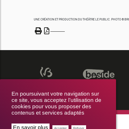
UNE CRÉATION ET PRODUCTION DU THÉÂTRE LE PUBLIC. PHOTO © B
En poursuivant votre navigation sur
ce site, vous acceptez l’utilisation de
cookies pour vous proposer des
contenus et services adaptés
THÉÂTRE LE PUBLIC
En savoir plus
Accepter
Refuser