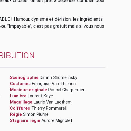
nne aux choses : on est prêt à dépenser combien pour
BLE ! Humour, cynisme et dérision, les ingrédients
xe. "Impayable", c’est pas gratuit mais si vous nous
RIBUTION
Scénographie
Dimitri Shumelinsky
Costumes
Françoise Van Thienen
Musique originale
Pascal Charpentier
e
Lumière
Laurent Kaye
Maquillage
Laurie Van Laethem
Coiffures
Thierry Pommerell
Régie
Simon Plume
Stagiaire régie
Aurore Mignolet