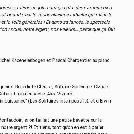
d’adresse, même un joli mariage entre deux amoureux a
auf quand c’est le vaudevillesque Labiche qui mène le
é et la folie générales ! Et dans sa lancée, le spectacle
ion : nous, notre argent, nos voleurs… parce que ça fait
ichel Kacenelenbogen et Pascal Charpentier au piano.
ogniaux, Bénédicte Chabot, Antoine Guillaume, Claude
ibus, Laurence Vielle, Alex Vizorek.
’impuissance" (Les Solitaires intempestifs), et d’Erwin
taudoin, si on taillait une petite bavette sur la
otre argent ?! Et tiens, tant qu’on en est à parler