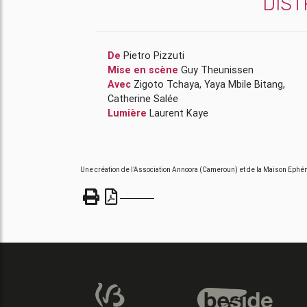
DIST
De
Pietro Pizzuti
Mise en scène
Guy Theunissen
Avec
Zigoto Tchaya
,
Yaya Mbile Bitang
,
Catherine Salée
Lumière
Laurent Kaye
Une création de l’Association Annoora (Cameroun) et de la Maison Eph