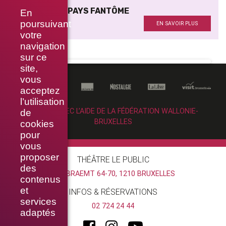
J’HABITE UN PAYS FANTÔME
En
Avec
poursuivant
EN SAVOIR PLUS
votre
navigation
sur ce
site,
vous
acceptez
l’utilisation
RÉALISÉ AVEC L’AIDE DE LA FÉDÉRATION WALLONIE-
de
BRUXELLES
cookies
pour
vous
proposer
THÉÂTRE LE PUBLIC
des
RUE BRAEMT 64-70, 1210 BRUXELLES
contenus
et
INFOS & RÉSERVATIONS
services
02 724 24 44
adaptés