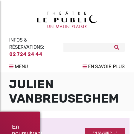
INFOS &
RÉSERVATIONS:
02 724 24 44
MENU
EN SAVOIR PLUS
JULIEN
VANBREUSEGHEM
L’ATELIER
En
Avec
poursuivant
EN SAVOIR PLUS