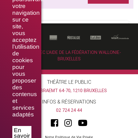
votre
navigation
sur ce
site,
vous
acceptez
l’utilisation
RÉALISÉ AVEC L’AIDE DE LA FÉDÉRATION WALLONIE-
de
BRUXELLES
cookies
pour
vous
proposer
THÉÂTRE LE PUBLIC
des
RUE BRAEMT 64-70, 1210 BRUXELLES
contenus
et
INFOS & RÉSERVATIONS
services
02 724 24 44
adaptés
En
savoir
Notre Politique de Vie Privée