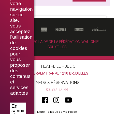
votre
navigation
sur ce
site,
vous
acceptez
l’utilisation
RÉALISÉ AVEC L’AIDE DE LA FÉDÉRATION WALLONIE-
de
BRUXELLES
cookies
pour
vous
proposer
THÉÂTRE LE PUBLIC
des
RUE BRAEMT 64-70, 1210 BRUXELLES
contenus
et
INFOS & RÉSERVATIONS
services
02 724 24 44
adaptés
En
savoir
Notre Politique de Vie Privée