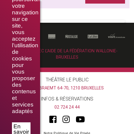
votre
navigation
sur ce
site,
vous
acceptez
l’utilisation
RÉALISÉ AVEC L’AIDE DE LA FÉDÉRATION WALLONIE-
de
BRUXELLES
cookies
pour
vous
proposer
THÉÂTRE LE PUBLIC
des
RUE BRAEMT 64-70, 1210 BRUXELLES
contenus
et
INFOS & RÉSERVATIONS
services
02 724 24 44
adaptés
En
savoir
Notre Politique de Vie Privée