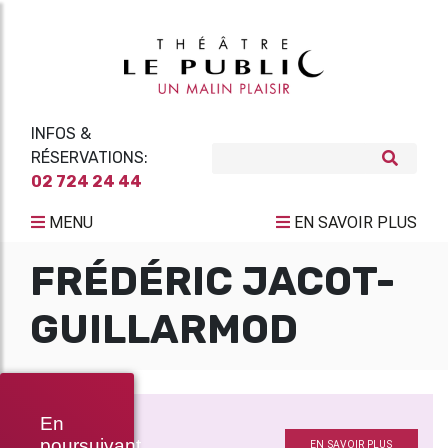
INFOS &
RÉSERVATIONS:
02 724 24 44
MENU
EN SAVOIR PLUS
FRÉDÉRIC JACOT-
GUILLARMOD
BÉRÉNICE
En
Avec
poursuivant
EN SAVOIR PLUS