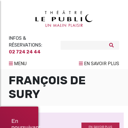
INFOS &
RÉSERVATIONS:
02 724 24 44
MENU
EN SAVOIR PLUS
FRANÇOIS DE
SURY
CLOSER
En
Projections
poursuivant
EN SAVOIR PLUS