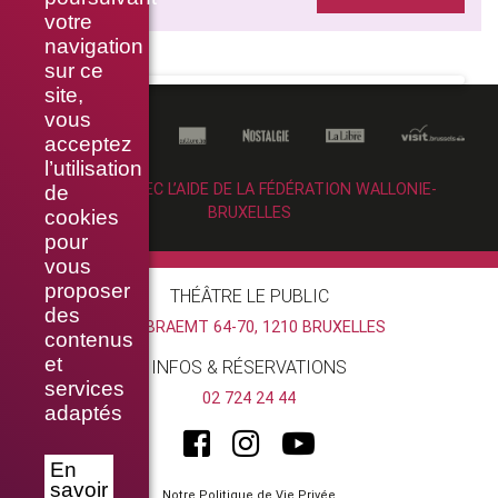
votre
navigation
sur ce
site,
vous
acceptez
l’utilisation
RÉALISÉ AVEC L’AIDE DE LA FÉDÉRATION WALLONIE-
de
BRUXELLES
cookies
pour
vous
proposer
THÉÂTRE LE PUBLIC
des
RUE BRAEMT 64-70, 1210 BRUXELLES
contenus
et
INFOS & RÉSERVATIONS
services
02 724 24 44
adaptés
En
savoir
Notre Politique de Vie Privée