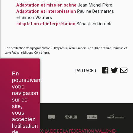
Adaptation et mise en scène
Jean-Michel Frère
Adaptation et interprétation
Pauline Desmarets
et
Simon Wauters
adaptation et interprétation
Sébastien Derock
Une production Compagnie Victor B. D’après la série Francis, une BD de Claire Bouilhac et
Jake Raynal (éditions Cornélius).
PARTAGER
En
poursuivant
votre
navigation
sur ce
site,
vous
acceptez
l’utilisation
RÉALISÉ AVEC L’AIDE DE LA FÉDÉRATION WALLONIE-
de