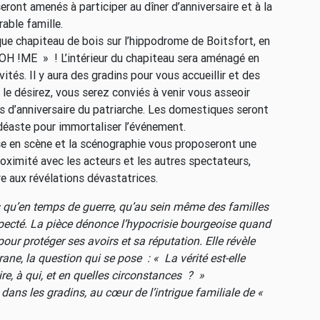
ront amenés à participer au dîner d’anniversaire et à la
able famille.
que chapiteau de bois sur l’hippodrome de Boitsfort, en
ROH !ME » ! L’intérieur du chapiteau sera aménagé en
ités. Il y aura des gradins pour vous accueillir et des
 le désirez, vous serez conviés à venir vous asseoir
as d’anniversaire du patriarche. Les domestiques seront
vidéaste pour immortaliser l’événement.
ise en scène et la scénographie vous proposeront une
oximité avec les acteurs et les autres spectateurs,
re aux révélations dévastatrices.
s qu’en temps de guerre, qu’au sein même des familles
specté. La pièce dénonce l’hypocrisie bourgeoise quand
pour protéger ses avoirs et sa réputation. Elle révèle
rane, la question qui se pose : « La vérité est-elle
re, à qui, et en quelles circonstances ? »
ou dans les gradins, au cœur de l’intrigue familiale de «