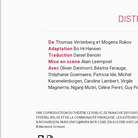
DIST
De
Thomas Vinterberg
et
Mogens Rukov
Adaptation
Bo Hr.Hansen
Traduction
Daniel Benoin
Mise en scène
Alain Leempoel
Avec
Olivier Darimont
,
Béatrix Ferauge
,
Stéphanie Goemaere
,
Patricia Ide
,
Michel
Kacenelenbogen
,
Caroline Lambert
,
Virgile
Magniette
,
Nganji Mutiri
,
Céline Peret
,
Guy
UNE COPRODUCTION DU THÉÂTRE LE PUBLIC, DE PANACHE DIFFUSION E
FÉDÉRAL BELGE ET DE LA COMMUNAUTÉ FRANÇAISE. LES AUTEURS
& RICHARDSON, PARIS (INFO@PARIS-MCR.COM), EN ACCORD AVEC L’A
© Marianne Grimont.