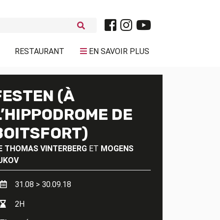
RESTAURANT
EN SAVOIR PLUS
FESTEN (À
L’HIPPODROME DE
BOITSFORT)
E
THOMAS VINTERBERG
ET
MOGENS
UKOV
31.08 > 30.09.18
2H