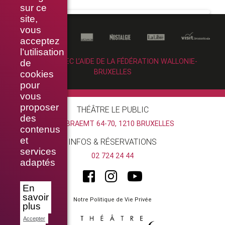
sur ce
site,
vous
acceptez
l’utilisation
RÉALISÉ AVEC L’AIDE DE LA FÉDÉRATION WALLONIE-
de
BRUXELLES
cookies
pour
vous
proposer
THÉÂTRE LE PUBLIC
des
RUE BRAEMT 64-70, 1210 BRUXELLES
contenus
et
INFOS & RÉSERVATIONS
services
02 724 24 44
adaptés
En
savoir
Notre Politique de Vie Privée
plus
Accepter