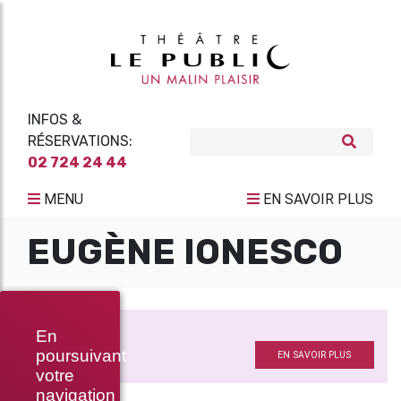
INFOS &
RÉSERVATIONS:
02 724 24 44
MENU
EN SAVOIR PLUS
EUGÈNE IONESCO
LA LEÇON
En
D'
poursuivant
EN SAVOIR PLUS
votre
navigation