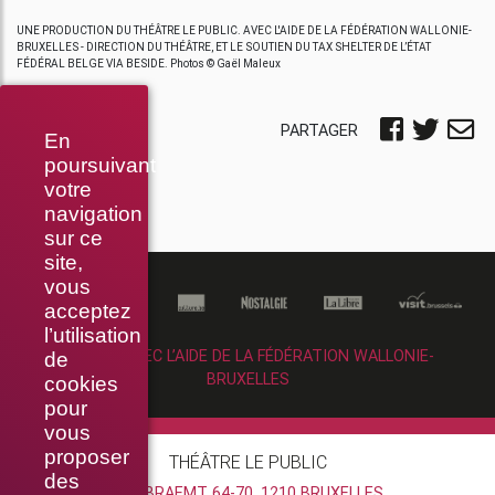
UNE PRODUCTION DU THÉÂTRE LE PUBLIC. AVEC L'AIDE DE LA FÉDÉRATION WALLONIE-
BRUXELLES - DIRECTION DU THÉÂTRE, ET LE SOUTIEN DU TAX SHELTER DE L’ÉTAT
FÉDÉRAL BELGE VIA BESIDE. Photos © Gaël Maleux
PARTAGER
En
poursuivant
votre
navigation
sur ce
site,
vous
acceptez
l’utilisation
RÉALISÉ AVEC L’AIDE DE LA FÉDÉRATION WALLONIE-
de
BRUXELLES
cookies
pour
vous
proposer
THÉÂTRE LE PUBLIC
des
RUE BRAEMT 64-70, 1210 BRUXELLES