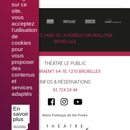
sur ce
site,
vous
acceptez
l’utilisation
RÉALISÉ AVEC L’AIDE DE LA FÉDÉRATION WALLONIE-
de
BRUXELLES
cookies
pour
vous
proposer
THÉÂTRE LE PUBLIC
des
RUE BRAEMT 64-70, 1210 BRUXELLES
contenus
et
INFOS & RÉSERVATIONS
services
02 724 24 44
adaptés
En
savoir
Notre Politique de Vie Privée
plus
Accepter