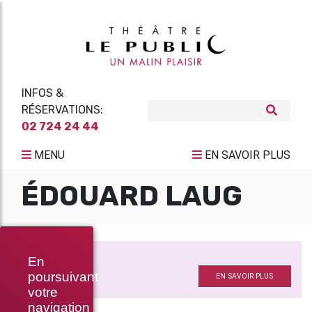
INFOS &
RÉSERVATIONS:
02 724 24 44
MENU
EN SAVOIR PLUS
ÉDOUARD LAUG
BOX-OFFICE
En
Scénographie
poursuivant
EN SAVOIR PLUS
votre
navigation