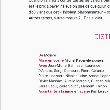
Quand on s’inscrit contre toutes les valeurs bi
est le prix à payer ? Peut-on dire de quelqu’un q
d’où vient que cet « insolent blasphémateur » so
Autres temps, autres mœurs ?... Pas si clair...
DIST
De
Molière
Mise en scène
Michel Kacenelenbogen
Avec
Jean-Michel Balthazar
,
Laurence
D’Amelio
,
Serge Demoulin
,
Pierre Géranio
,
Pierre Haezaert
,
Nicolas Laine
,
Anabel Lope
Olivier Massart
,
Aurelio Mergola
,
Quentin Mil
Laura Sepul
,
Zaïre Souchi
,
Clément Thirion
Assistante à la mise en scène
Kim Leleux