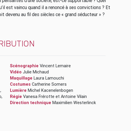
en pensantes d’une société, est-ce supportable ? Quel
u’il est vaincu quand il a renoncé à ses convictions ? Et
it devenu au fil des siècles ce « grand séducteur » ?
RIBUTION
Scénographie
Vincent Lemaire
Vidéo
Julie Michaud
Maquillage
Laura Lamouchi
Costumes
Catherine Somers
z
,
Lumière
Michel Kacenelenbogen
o
,
Régie
Vanesa Frérotte
et
Antoine Vilain
Direction technique
Maximilien Westerlinck