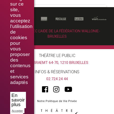
sur ce
site,
vous
acceptez
l’utilisation
RÉALISÉ AVEC L’AIDE DE LA FÉDÉRATION WALLONIE-
de
BRUXELLES
cookies
pour
vous
proposer
THÉÂTRE LE PUBLIC
des
RUE BRAEMT 64-70, 1210 BRUXELLES
contenus
et
INFOS & RÉSERVATIONS
services
02 724 24 44
adaptés
En
savoir
Notre Politique de Vie Privée
plus
Accepter