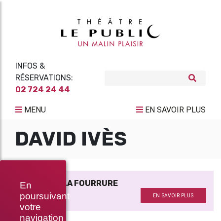
INFOS &
RÉSERVATIONS:
02 724 24 44
MENU
EN SAVOIR PLUS
DAVID IVÈS
LA VÉNUS À LA FOURRURE
En
De
poursuivant
EN SAVOIR PLUS
votre
navigation