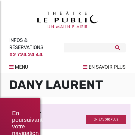
INFOS &
RÉSERVATIONS:
02 724 24 44
MENU
EN SAVOIR PLUS
DANY LAURENT
COMME EN 14
En
De
poursuivant
EN SAVOIR PLUS
votre
navigation