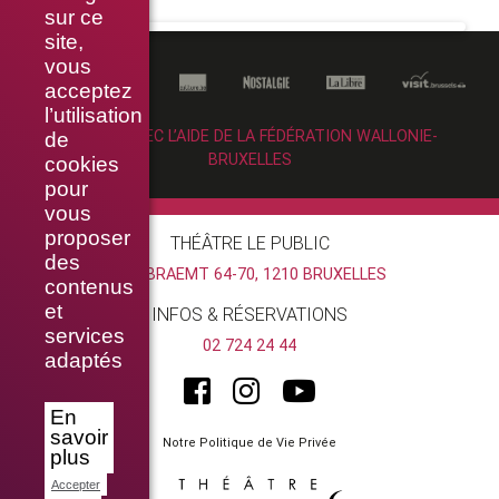
sur ce
site,
vous
acceptez
l’utilisation
RÉALISÉ AVEC L’AIDE DE LA FÉDÉRATION WALLONIE-
de
BRUXELLES
cookies
pour
vous
proposer
THÉÂTRE LE PUBLIC
des
RUE BRAEMT 64-70, 1210 BRUXELLES
contenus
et
INFOS & RÉSERVATIONS
services
02 724 24 44
adaptés
En
savoir
Notre Politique de Vie Privée
plus
Accepter