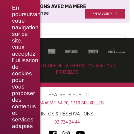
CONVERSATIONS AVEC MA MÈRE
En
Répétitrice danse
poursuivant
EN SAVOIR PLUS
votre
navigation
sur ce
site,
vous
acceptez
l’utilisation
RÉALISÉ AVEC L’AIDE DE LA FÉDÉRATION WALLONIE-
de
BRUXELLES
cookies
pour
vous
proposer
THÉÂTRE LE PUBLIC
des
RUE BRAEMT 64-70, 1210 BRUXELLES
contenus
et
INFOS & RÉSERVATIONS
services
02 724 24 44
adaptés