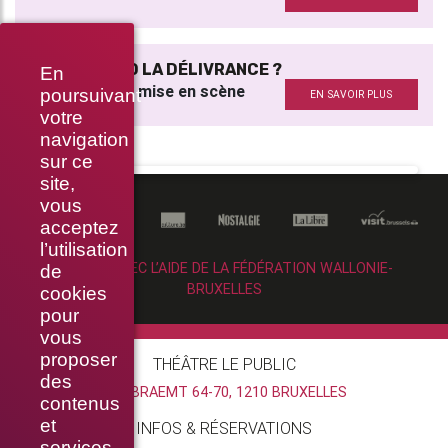
C’EST QUAND LA DÉLIVRANCE ?
En
Assistant à la mise en scène
poursuivant
EN SAVOIR PLUS
votre
navigation
sur ce
site,
vous
acceptez
l’utilisation
RÉALISÉ AVEC L’AIDE DE LA FÉDÉRATION WALLONIE-
de
BRUXELLES
cookies
pour
vous
proposer
THÉÂTRE LE PUBLIC
des
RUE BRAEMT 64-70, 1210 BRUXELLES
contenus
et
INFOS & RÉSERVATIONS
services