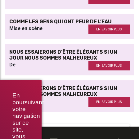
COMME LES GENS QUI ONT PEUR DE L’EAU
Mise en scène
EN SAVOIR PLUS
NOUS ESSAIERONS D’ÊTRE ÉLÉGANTS SI UN
JOUR NOUS SOMMES MALHEUREUX
De
EN SAVOIR PLUS
NOUS ESSAIERONS D’ÊTRE ÉLÉGANTS SI UN
JOUR NOUS SOMMES MALHEUREUX
En
Mise en voix
poursuivant
EN SAVOIR PLUS
votre
navigation
sur ce
site,
vous