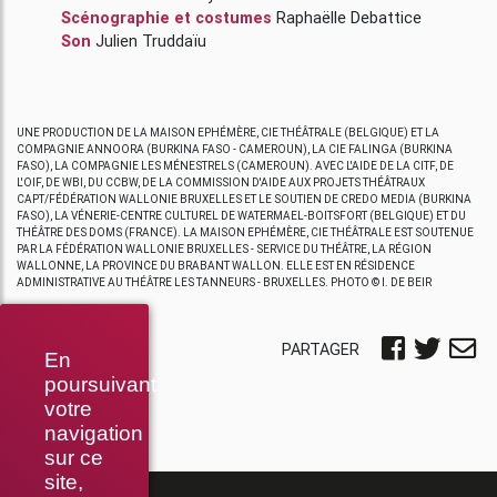
Scénographie et costumes
Raphaëlle Debattice
Son
Julien Truddaïu
UNE PRODUCTION DE LA MAISON EPHÉMÈRE, CIE THÉÂTRALE (BELGIQUE) ET LA
COMPAGNIE ANNOORA (BURKINA FASO - CAMEROUN), LA CIE FALINGA (BURKINA
FASO), LA COMPAGNIE LES MÉNESTRELS (CAMEROUN). AVEC L'AIDE DE LA CITF, DE
L'OIF, DE WBI, DU CCBW, DE LA COMMISSION D'AIDE AUX PROJETS THÉÂTRAUX
CAPT/FÉDÉRATION WALLONIE BRUXELLES ET LE SOUTIEN DE CREDO MEDIA (BURKINA
FASO), LA VÉNERIE-CENTRE CULTUREL DE WATERMAEL-BOITSFORT (BELGIQUE) ET DU
THÉÂTRE DES DOMS (FRANCE). LA MAISON EPHÉMÈRE, CIE THÉÂTRALE EST SOUTENUE
PAR LA FÉDÉRATION WALLONIE BRUXELLES - SERVICE DU THÉÂTRE, LA RÉGION
WALLONNE, LA PROVINCE DU BRABANT WALLON. ELLE EST EN RÉSIDENCE
ADMINISTRATIVE AU THÉÂTRE LES TANNEURS - BRUXELLES. PHOTO © I. DE BEIR
PARTAGER
En
poursuivant
votre
navigation
sur ce
site,