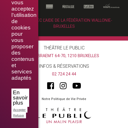
vous
acceptez
l’utilisation
RÉALISÉ AVEC L’AIDE DE LA FÉDÉRATION WALLONIE-
de
BRUXELLES
cookies
pour
vous
proposer
THÉÂTRE LE PUBLIC
des
RUE BRAEMT 64-70, 1210 BRUXELLES
contenus
et
INFOS & RÉSERVATIONS
services
02 724 24 44
adaptés
En
savoir
Notre Politique de Vie Privée
plus
Accepter
Refuser