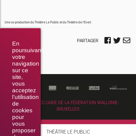
Une co-production du Théâtre Le Public et du Théâtre de l’Eveil.
PARTAGER
En
poursuivant
votre
navigation
sur ce
site,
vous
acceptez
l’utilisation
RÉALISÉ AVEC L’AIDE DE LA FÉDÉRATION WALLONIE-
de
BRUXELLES
cookies
pour
vous
proposer
THÉÂTRE LE PUBLIC