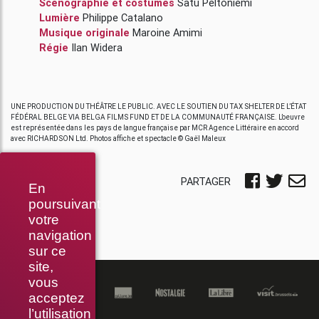
Scénographie et costumes
Satu Peltoniemi
Lumière
Philippe Catalano
Musique originale
Maroine Amimi
Régie
Ilan Widera
UNE PRODUCTION DU THÉÂTRE LE PUBLIC. AVEC LE SOUTIEN DU TAX SHELTER DE L’ÉTAT
FÉDÉRAL BELGE VIA BELGA FILMS FUND ET DE LA COMMUNAUTÉ FRANÇAISE. L’oeuvre
est représentée dans les pays de langue française par MCR Agence Littéraire en accord
avec RICHARDSON Ltd. Photos affiche et spectacle © Gaël Maleux
PARTAGER
En
poursuivant
votre
navigation
sur ce
site,
vous
acceptez
l’utilisation