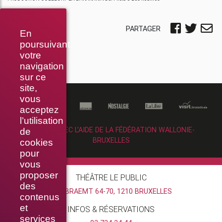
PARTAGER
En
poursuivant
votre
navigation
sur ce
site,
vous
acceptez
l’utilisation
RÉALISÉ AVEC L’AIDE DE LA FÉDÉRATION WALLONIE-
de
BRUXELLES
cookies
pour
vous
proposer
THÉÂTRE LE PUBLIC
des
RUE BRAEMT 64-70, 1210 BRUXELLES
contenus
et
INFOS & RÉSERVATIONS
services