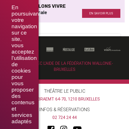
SI NOUS VOULONS VIVRE
En
Musique originale
poursuivant
EN SAVOIR PLUS
votre
navigation
sur ce
site,
vous
acceptez
l’utilisation
RÉALISÉ AVEC L’AIDE DE LA FÉDÉRATION WALLONIE-
de
BRUXELLES
cookies
pour
vous
proposer
THÉÂTRE LE PUBLIC
des
RUE BRAEMT 64-70, 1210 BRUXELLES
contenus
et
INFOS & RÉSERVATIONS
services
02 724 24 44
adaptés